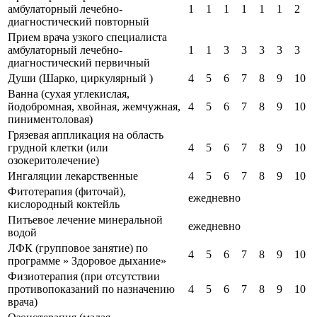
амбулаторный лечебно-
1
1
1
1
1
1
2
диагностический повторный
Прием врача узкого специалиста
амбулаторный лечебно-
1
1
3
3
3
3
3
диагностический первичный
Души (Шарко, циркулярный )
4
5
6
7
8
9
10
Ванна (сухая углекислая,
йодобромная, хвойная, жемчужная,
4
5
6
7
8
9
10
пиниментоловая)
Грязевая аппликация на область
грудной клетки (или
4
5
6
7
8
9
10
озокеритолечение)
Ингаляции лекарственные
4
5
6
7
8
9
10
Фитотерапия (фиточай),
ежедневно
кислородный коктейль
Питьевое лечение минеральной
ежедневно
водой
ЛФК (групповое занятие) по
4
5
6
7
8
9
10
программе » Здоровое дыхание»
Физиотерапия (при отсутствии
противопоказаний по назначению
4
5
6
7
8
9
10
врача)