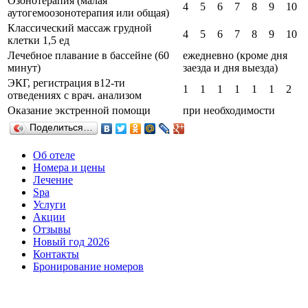
Озонотерапия (малая
4
5
6
7
8
9
10
аутогемоозонотерапия или общая)
Классический массаж грудной
4
5
6
7
8
9
10
клетки 1,5 ед
Лечебное плавание в бассейне (60
ежедневно (кроме дня
минут)
заезда и дня выезда)
ЭКГ, регистрация в12-ти
1
1
1
1
1
1
2
отведениях с врач. анализом
Оказание экстренной помощи
при необходимости
Поделиться…
Об отеле
Номера и цены
Лечение
Spa
Услуги
Акции
Отзывы
Новый год 2026
Контакты
Бронирование номеров