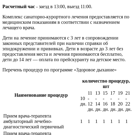
Расчетный час
- заезд в 13:00, выезд 11:00.
Комплекс санаторно-курортного лечения предоставляется по
медицинским показаниям в соответствии с назначением
лечащего врача.
Дети на лечение принимаются с 3 лет в сопровождении
законных представителей при наличии справки об
эпидокружении и прививках. Дети в возрасте до 3 лет без
предоставления места и лечения принимаются бесплатно,
дети до 14 лет — оплата по прейскуранту на детское место.
Перечень процедур по программе «Здоровое дыхание»
количество процедур,
шт
11
13
15
17
19
21
Наименование процедур
10
-
-
-
-
-
-
дн.
12
14
16
18
20
22
дн.
дн.
дн.
дн.
дн.
дн.
Прием врача-терапевта
амбулаторный лечебно-
1
1
1
1
1
1
1
диагностический первичный
Прием врача-терапевта