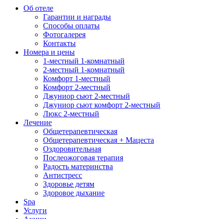
Об отеле
Гарантии и награды
Способы оплаты
Фотогалерея
Контакты
Номера и цены
1-местный 1-комнатный
2-местный 1-комнатный
Комфорт 1-местный
Комфорт 2-местный
Джуниор сьют 2-местный
Джуниор сьют комфорт 2-местный
Люкс 2-местный
Лечение
Общетерапевтическая
Общетерапевтическая + Мацеста
Оздоровительная
Послеожоговая терапия
Радость материнства
Антистресс
Здоровье детям
Здоровое дыхание
Spa
Услуги