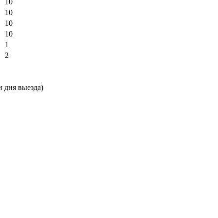
10
10
10
10
1
2
и дня выезда)