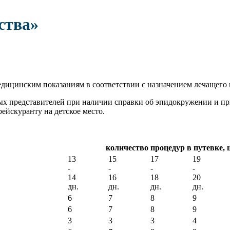
ства»
едицинским показаниям в соответствии с назначением лечащего 
х представителей при наличии справки об эпидокружении и прив
ейскуранту на детское место.
количество процедур в путевке, 
13
15
17
19
-
-
-
-
14
16
18
20
дн.
дн.
дн.
дн.
6
7
8
9
6
7
8
9
3
3
3
4